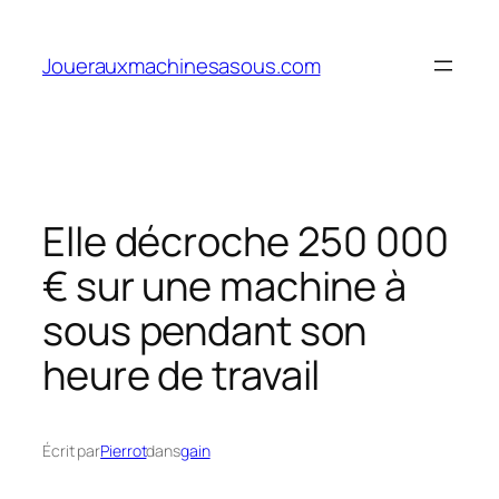
Aller
au
Jouerauxmachinesasous.com
contenu
Elle décroche 250 000
€ sur une machine à
sous pendant son
heure de travail
Écrit par
Pierrot
dans
gain