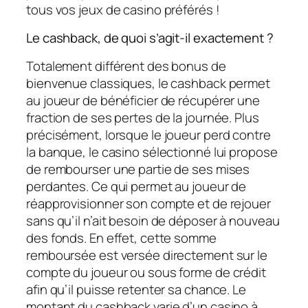
tous vos jeux de casino préférés !
Le cashback, de quoi s’agit-il exactement ?
Totalement différent des bonus de
bienvenue classiques, le cashback permet
au joueur de bénéficier de récupérer une
fraction de ses pertes de la journée. Plus
précisément, lorsque le joueur perd contre
la banque, le casino sélectionné lui propose
de rembourser une partie de ses mises
perdantes. Ce qui permet au joueur de
réapprovisionner son compte et de rejouer
sans qu’il n’ait besoin de déposer à nouveau
des fonds. En effet, cette somme
remboursée est versée directement sur le
compte du joueur ou sous forme de crédit
afin qu’il puisse retenter sa chance. Le
montant du cashback varie d’un casino à