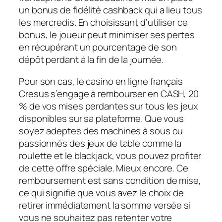
un bonus de fidélité cashback qui a lieu tous
les mercredis. En choisissant d’utiliser ce
bonus, le joueur peut minimiser ses pertes
en récupérant un pourcentage de son
dépôt perdant à la fin de la journée.
Pour son cas, le casino en ligne français
Cresus s’engage à rembourser en CASH, 20
% de vos mises perdantes sur tous les jeux
disponibles sur sa plateforme. Que vous
soyez adeptes des machines à sous ou
passionnés des jeux de table comme la
roulette et le blackjack, vous pouvez profiter
de cette offre spéciale. Mieux encore. Ce
remboursement est sans condition de mise,
ce qui signifie que vous avez le choix de
retirer immédiatement la somme versée si
vous ne souhaitez pas retenter votre