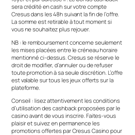
sera crédité en cash sur votre compte
Cresus dans les 48h suivant la fin de l’offre.
La somme est retirable à tout moment si
vous ne souhaitez plus rejouer.
NB : le remboursement concerne seulement
les mises placées entre le créneau horaire
mentionné ci-dessus. Cresus se réserve le
droit de modifier, d’annuler ou de refuser
toute promotion à sa seule discrétion. L’offre
est valable sur tous les jeux offerts sur la
plateforme.
Conseil : lisez attentivement les conditions
d’utilisation des cashback proposées par le
casino avant de vous inscrire. Faites-vous
plaisir et suivez en permanence les
promotions offertes par Cresus Casino pour