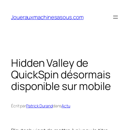
Aller
au
Jouerauxmachinesasous.com
contenu
Hidden Valley de
QuickSpin désormais
disponible sur mobile
Écrit par
Patrick Durand
dans
Actu