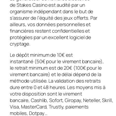
de Stakes Casino est audité par un
organisme indépendant dans le but de
s’assurer de l’équité des jeux offerts. Par
ailleurs, vos données personnelles et
financières restent confidentielles et
protégées par un excellent logiciel de
cryptage.
Le dépôt minimum de 10€ est
instantané (50€ pour le virement bancaire),
le retrait minimum est de 20€ (100€ pour le
virement bancaire) et le délai dépend de la
méthode utilisée. La validation des retraits
dure entre 0 et 48 heures. Les moyens mis à
votre disposition sont le virement
bancaire, Cashlib, Sofort, Giropay, Neteller, Skrill,
Visa, MasterCard, Trustly, paiements
mobiles, Dotpay…