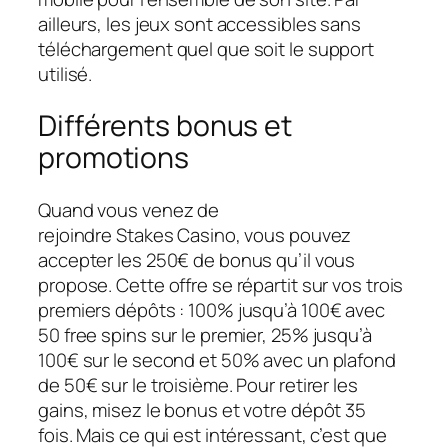
ailleurs, les jeux sont accessibles sans
téléchargement quel que soit le support
utilisé.
Différents bonus et
promotions
Quand vous venez de
rejoindre Stakes Casino, vous pouvez
accepter les 250€ de bonus qu’il vous
propose. Cette offre se répartit sur vos trois
premiers dépôts : 100% jusqu’à 100€ avec
50 free spins sur le premier, 25% jusqu’à
100€ sur le second et 50% avec un plafond
de 50€ sur le troisième. Pour retirer les
gains, misez le bonus et votre dépôt 35
fois. Mais ce qui est intéressant, c’est que