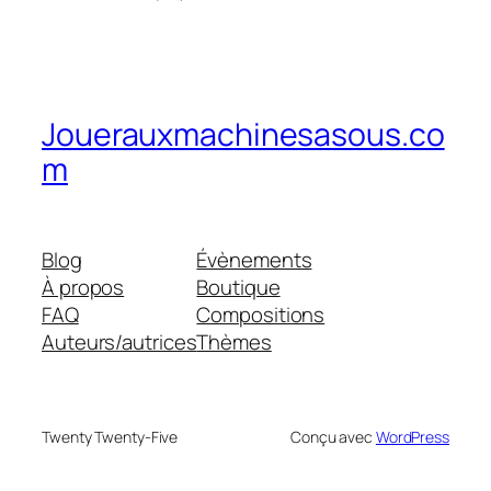
Jouerauxmachinesasous.co
m
Blog
Évènements
À propos
Boutique
FAQ
Compositions
Auteurs/autrices
Thèmes
Twenty Twenty-Five
Conçu avec
WordPress