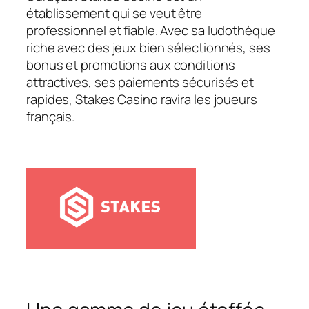
établissement qui se veut être
professionnel et fiable. Avec sa ludothèque
riche avec des jeux bien sélectionnés, ses
bonus et promotions aux conditions
attractives, ses paiements sécurisés et
rapides, Stakes Casino ravira les joueurs
français.