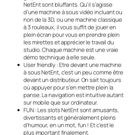
NetEnt sont bluffants. Qu’il s’agisse
d’une machine à sous vidéo incluant ou
non de la 3D, ou une machine classique
à 3 rouleaux, il vous suffit de jouer en
plein écran pour vous en prendre plein
les mirettes et apprécier le travail du
studio. Chaque machine est une vraie
démo technique à elle seule.
User friendly : Etre devant une machine
à sous NetEnt, c’est un peu comme être
devant un distributeur. On sait toujours
où appuyer pour s’en mettre plein la
panse. La navigation est intuitive autant
sur mobile que sur ordinateur.
FUN : Les slots NetEnt sont amusants,
divertissants et généralement pleins
d’humour, en un mot, fun ! Et c’est le
plus important finalement.