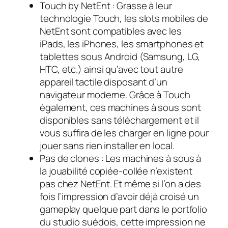
Touch by NetEnt : Grasse à leur
technologie Touch, les slots mobiles de
NetEnt sont compatibles avec les
iPads, les iPhones, les smartphones et
tablettes sous Android (Samsung, LG,
HTC, etc.) ainsi qu’avec tout autre
appareil tactile disposant d’un
navigateur moderne. Grâce à Touch
également, ces machines à sous sont
disponibles sans téléchargement et il
vous suffira de les charger en ligne pour
jouer sans rien installer en local.
Pas de clones : Les machines à sous à
la jouabilité copiée-collée n’existent
pas chez NetEnt. Et même si l’on a des
fois l’impression d’avoir déjà croisé un
gameplay quelque part dans le portfolio
du studio suédois, cette impression ne