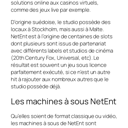
solutions online aux casinos virtuels,
comme des jeux live par exemple.
D’origine suédoise, le studio possède des
locaux à Stockholm, mais aussi à Malte.
NetEnt est à l’origine de centaines de slots
dont plusieurs sont issus de partenariat
avec différents labels et studios de cinéma
(20th Century Fox, Universal, etc). Le
résultat est souvent un jeu sous licence
parfaitement exécuté, si ce n’est un autre
hit à rajouter aux nombreux autres que le
studio possède déjà.
Les machines à sous NetEnt
Qu’elles soient de format classique ou vidéo,
les machines à sous de NetEnt sont