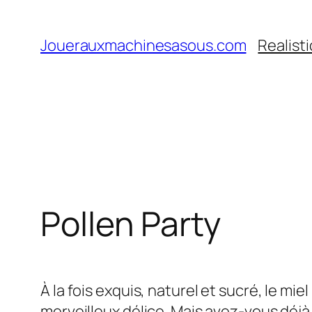
Aller
au
Jouerauxmachinesasous.com
Realist
contenu
Pollen Party
À la fois exquis, naturel et sucré, le m
merveilleux délice. Mais avez-vous déjà