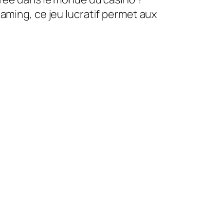
aming, ce jeu lucratif permet aux