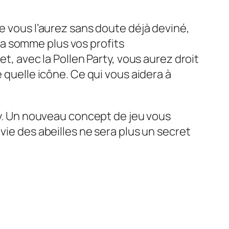
me vous l’aurez sans doute déjà deviné,
a somme plus vos profits
t, avec la Pollen Party, vous aurez droit
 quelle icône. Ce qui vous aidera à
rty. Un nouveau concept de jeu vous
vie des abeilles ne sera plus un secret