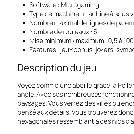
Software : Microgaming
Type de machine : machine à sous 
Nombre maximal de lignes de paiem
Nombre de rouleaux : 5
Mise minimum / maximum : 0,5 à 10
Features : jeux bonus, jokers, symbo
Description du jeu
Voyez comme une abeille grâce la Pollen
angle. Avec ses nombreuses fonctionnali
paysages. Vous verrez des villes ou enc
pensé aux détails. Vous trouverez donc a
hexagonales ressemblant à des nids d’ab