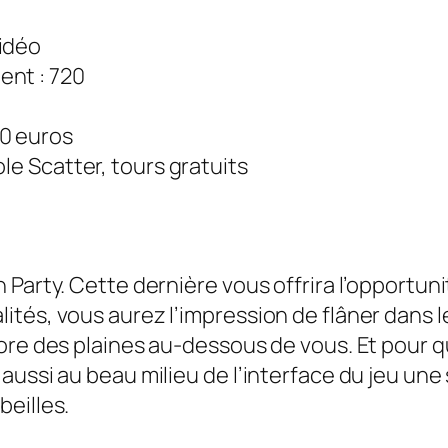
vidéo
ent : 720
00 euros
le Scatter, tours gratuits
 Party. Cette dernière vous offrira l’opportun
tés, vous aurez l’impression de flâner dans l
ore des plaines au-dessous de vous. Et pour q
ussi au beau milieu de l’interface du jeu une s
eilles.