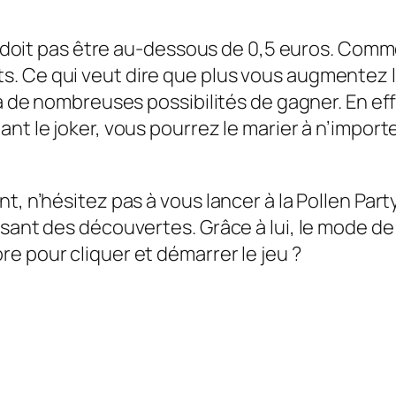
ne doit pas être au-dessous de 0,5 euros. Com
. Ce qui veut dire que plus vous augmentez l
 a de nombreuses possibilités de gagner. En effe
nt le joker, vous pourrez le marier à n’importe
nt, n’hésitez pas à vous lancer à la Pollen Pa
sant des découvertes. Grâce à lui, le mode de 
e pour cliquer et démarrer le jeu ?