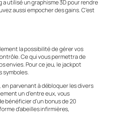
 a utilisé un graphisme 3D pour rendre
uvez aussi empocher des gains. C’est
lement la possibilité de gérer vos
ntrôle. Ce qui vous permettra de
s envies. Pour ce jeu, le jackpot
es symboles.
e, en parvenant à débloquer les divers
lement un d’entre eux, vous
de bénéficier d’un bonus de 20
forme d’abeilles infirmières,