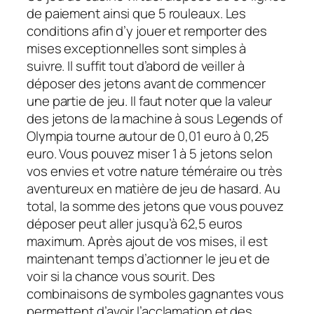
de paiement ainsi que 5 rouleaux. Les
conditions afin d’y jouer et remporter des
mises exceptionnelles sont simples à
suivre. Il suffit tout d’abord de veiller à
déposer des jetons avant de commencer
une partie de jeu. Il faut noter que la valeur
des jetons de la machine à sous Legends of
Olympia tourne autour de 0,01 euro à 0,25
euro. Vous pouvez miser 1 à 5 jetons selon
vos envies et votre nature téméraire ou très
aventureux en matière de jeu de hasard. Au
total, la somme des jetons que vous pouvez
déposer peut aller jusqu’à 62,5 euros
maximum. Après ajout de vos mises, il est
maintenant temps d’actionner le jeu et de
voir si la chance vous sourit. Des
combinaisons de symboles gagnantes vous
permettent d’avoir l’acclamation et des